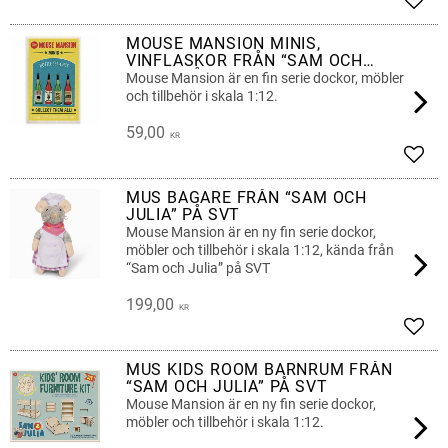
Lägg 
MOUSE MANSION MINIS,
VINFLASKOR FRÅN “SAM OCH
JULIA” PÅ SVT
Mouse Mansion är en fin serie dockor, möbler
och tillbehör i skala 1:12.
59,00
KR
Lägg 
MUS BAGARE FRÅN “SAM OCH
JULIA” PÅ SVT
Mouse Mansion är en ny fin serie dockor,
möbler och tillbehör i skala 1:12, kända från
“Sam och Julia” på SVT
199,00
KR
Lägg 
MUS KIDS ROOM BARNRUM FRÅN
“SAM OCH JULIA” PÅ SVT
Mouse Mansion är en ny fin serie dockor,
möbler och tillbehör i skala 1:12.