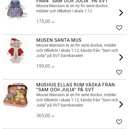
FRÅN “SAM OCH JULIA” PÅ SVT
Mouse Mansion är en ny fin serie dockor,
möbler och tillbehör i skala 1:12.
175,00
KR
Lägg 
MUSEN SANTA MUS
Mouse Mansion är en fin serie dockor, möbler
och tillbehör i skala 1:12, kända från “Sam och
Julia” på SVT barnkanalen
199,00
KR
Lägg 
MUSHUS ELLAS RUM VÄSKA FRÅN
“SAM OCH JULIA” PÅ SVT
Mouse Mansion är en fin serie dockor, möbler
och tillbehör i skala 1:12, kända från “Sam och
Julia” på SVT barnkanalen
365,00
KR
Lägg 