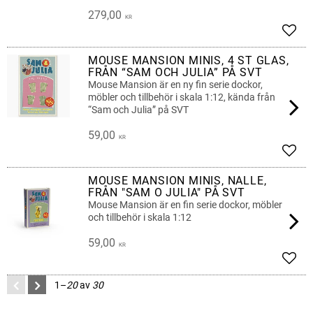
279,00
KR
Lägg 
MOUSE MANSION MINIS, 4 ST GLAS,
FRÅN “SAM OCH JULIA” PÅ SVT
Mouse Mansion är en ny fin serie dockor,
möbler och tillbehör i skala 1:12, kända från
“Sam och Julia” på SVT
59,00
KR
Lägg 
MOUSE MANSION MINIS, NALLE,
FRÅN "SAM O JULIA" PÅ SVT
Mouse Mansion är en fin serie dockor, möbler
och tillbehör i skala 1:12
59,00
KR
Lägg 
1–
20
av
30