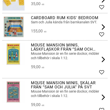
35,00
KR
Lägg 
CARDBOARD RUM KIDS' BEDROOM
Sam och Julia kända från barnkanalen SVT.
155,00
KR
Lägg 
MOUSE MANSION MINIS,
LÄSKFLASKOR FRÅN “SAM OCH
JULIA” PÅ SVT
Mouse Mansion är en fin serie dockor, möbler
och tillbehör i skala 1:12.
59,00
KR
Lägg 
MOUSE MANSION MINIS, SKÅLAR
FRÅN “SAM OCH JULIA” PÅ SVT
Mouse Mansion är en fin serie dockor, möbler
och tillbehör i skala 1:12.
59,00
KR