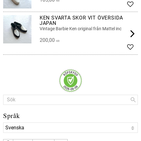
KR
Lägg 
KEN SVARTA SKOR VIT ÖVERSIDA
JAPAN
Vintage Barbie Ken original från Mattel inc
200,00
KR
Lägg 
Språk