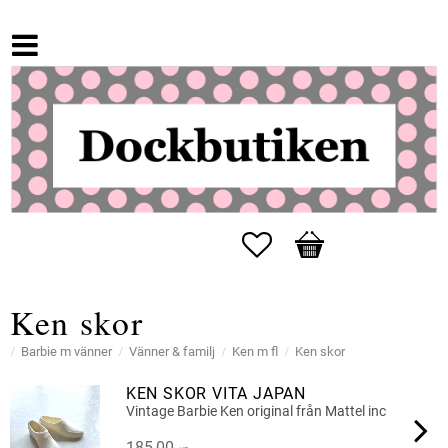
Favoriter
Kundvagn
Ken skor
Barbie m vänner
Vänner & familj
Ken m fl
Ken skor
KEN SKOR VITA JAPAN
Vintage Barbie Ken original från Mattel inc
185,00