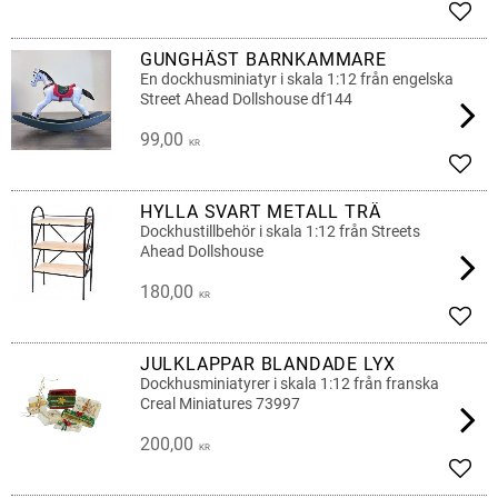
Lägg 
GUNGHÄST BARNKAMMARE
En dockhusminiatyr i skala 1:12 från engelska
Street Ahead Dollshouse df144
99,00
KR
Lägg 
HYLLA SVART METALL TRÄ
Dockhustillbehör i skala 1:12 från Streets
Ahead Dollshouse
180,00
KR
Lägg 
JULKLAPPAR BLANDADE LYX
Dockhusminiatyrer i skala 1:12 från franska
Creal Miniatures 73997
200,00
KR
Lägg 