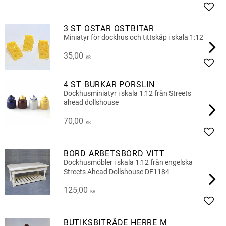
Lägg 
3 ST OSTAR OSTBITAR
Miniatyr för dockhus och tittskåp i skala 1:12
35,00
KR
Lägg 
4 ST BURKAR PORSLIN
Dockhusminiatyr i skala 1:12 från Streets
ahead dollshouse
70,00
KR
Lägg 
BORD ARBETSBORD VITT
Dockhusmöbler i skala 1:12 från engelska
Streets Ahead Dollshouse DF1184
125,00
KR
Lägg 
BUTIKSBITRÄDE HERRE M