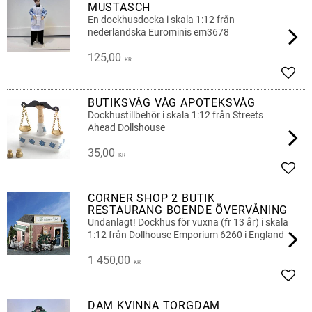
MUSTASCH
En dockhusdocka i skala 1:12 från
nederländska Eurominis em3678
125,00
KR
Lägg 
BUTIKSVÅG VÅG APOTEKSVÅG
Dockhustillbehör i skala 1:12 från Streets
Ahead Dollshouse
35,00
KR
Lägg 
CORNER SHOP 2 BUTIK
RESTAURANG BOENDE ÖVERVÅNING
Undanlagt! Dockhus för vuxna (fr 13 år) i skala
1:12 från Dollhouse Emporium 6260 i England
1 450,00
KR
Lägg 
DAM KVINNA TORGDAM