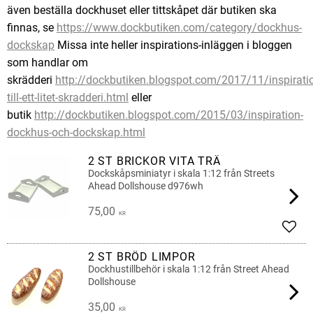
även beställa dockhuset eller tittskåpet där butiken ska
finnas, se
https://www.dockbutiken.com/category/dockhus-
dockskap
Missa inte heller inspirations-inläggen i bloggen
som handlar om
skrädderi
http://dockbutiken.blogspot.com/2017/11/inspirati
till-ett-litet-skradderi.html
eller
butik
http://dockbutiken.blogspot.com/2015/03/inspiration-
dockhus-och-dockskap.html
2 ST BRICKOR VITA TRÄ
Dockskåpsminiatyr i skala 1:12 från Streets
Ahead Dollshouse d976wh
75,00
KR
Lägg 
2 ST BRÖD LIMPOR
Dockhustillbehör i skala 1:12 från Street Ahead
Dollshouse
35,00
KR