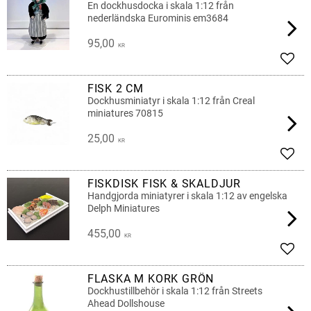
En dockhusdocka i skala 1:12 från
nederländska Eurominis em3684
95,00
KR
Lägg 
FISK 2 CM
Dockhusminiatyr i skala 1:12 från Creal
miniatures 70815
25,00
KR
Lägg 
FISKDISK FISK & SKALDJUR
Handgjorda miniatyrer i skala 1:12 av engelska
Delph Miniatures
455,00
KR
Lägg 
FLASKA M KORK GRÖN
Dockhustillbehör i skala 1:12 från Streets
Ahead Dollshouse