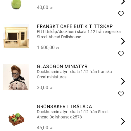
40,00
KR
Lägg 
FRANSKT CAFÉ BUTIK TITTSKÅP
Ett tittskåp/dockhus i skala 1:12 från engelska
Street Ahead Dollshouse
1 600,00
KR
Lägg 
GLASÖGON MINIATYR
Dockhusminiatyr i skala 1:12 från franska
Creal miniatures
30,00
KR
Lägg 
GRÖNSAKER I TRÄLÅDA
Dockhusminiatyr i skala 1:12 från Street
Ahead Dollshouse d2578
45,00
KR