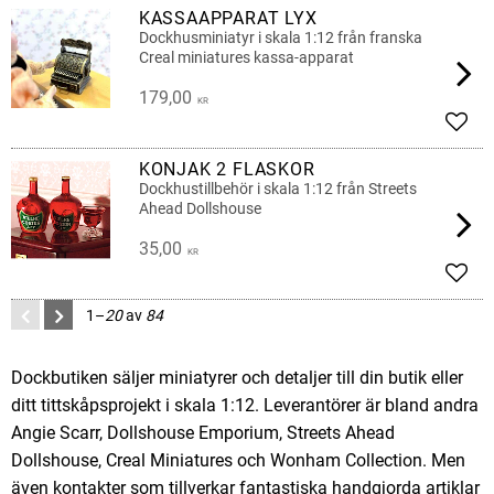
KASSAAPPARAT LYX
Dockhusminiatyr i skala 1:12 från franska
Creal miniatures kassa-apparat
179,00
KR
Lägg 
KONJAK 2 FLASKOR
Dockhustillbehör i skala 1:12 från Streets
Ahead Dollshouse
35,00
KR
Lägg 
1–
20
av
84
Dockbutiken säljer miniatyrer och detaljer till din butik eller
ditt tittskåpsprojekt i skala 1:12. Leverantörer är bland andra
Angie Scarr, Dollshouse Emporium, Streets Ahead
Dollshouse, Creal Miniatures och Wonham Collection. Men
även kontakter som tillverkar fantastiska handgjorda artiklar