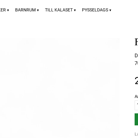
KER
BARNRUM
TILL KALASET
PYSSELDAGS
D
7
A
L