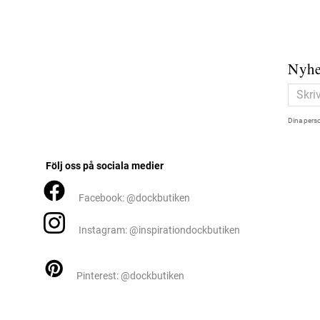
Nyhe
Dina perso
Följ oss på sociala medier
Facebook: @dockbutiken
Instagram: @inspirationdockbutiken
Pinterest: @dockbutiken