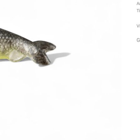
A
T
V
G