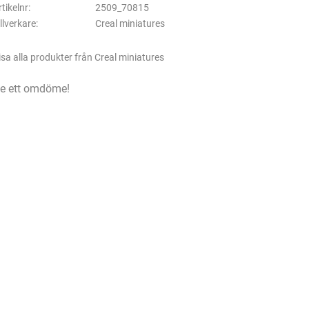
rtikelnr
2509_70815
illverkare
Creal miniatures
isa alla produkter från Creal miniatures
e ett omdöme!