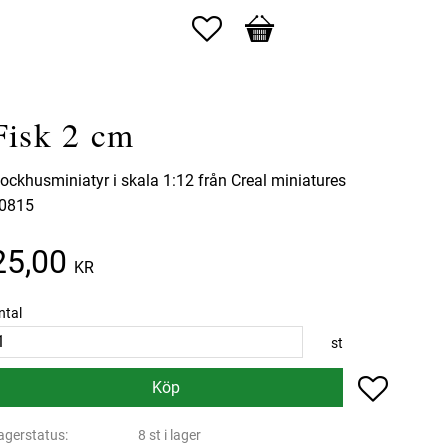
Favoriter
Kundvagn
Fisk 2 cm
ockhusminiatyr i skala 1:12 från Creal miniatures
0815
25,00
KR
ntal
st
Lägg till 
Köp
agerstatus
8 st i lager