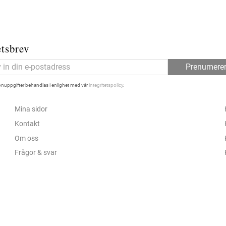
tsbrev
Prenumere
nuppgifter behandlas i enlighet med vår
integritetspolicy
.
Mina sidor
Kontakt
Om oss
Frågor & svar