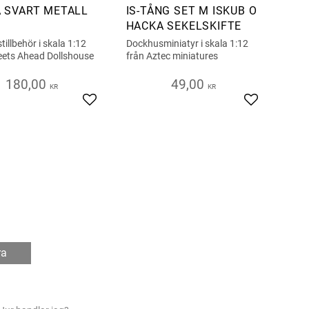
 SVART METALL
IS-TÅNG SET M ISKUB O
HACKA SEKELSKIFTE
illbehör i skala 1:12
Dockhusminiatyr i skala 1:12
reets Ahead Dollshouse
från Aztec miniatures
180,00
49,00
KR
KR
iter
Lägg till i favoriter
Lägg till i fa
ra