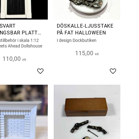
SVART
DÖSKALLE-LJUSSTAKE
NGSBAR PLATT
PÅ FAT HALLOWEEN
DA
illbehör i skala 1:12
I design Dockbutiken
reets Ahead Dollshouse
115,00
KR
110,00
KR
iter
Lägg till i favoriter
Lägg till i fa