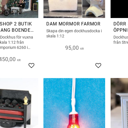
SHOP 2 BUTIK
DAM MORMOR FARMOR
DÖRR 
RANG BOENDE
ÖPPNI
Skapa din egen dockhusdocka i
NING
BAKSI
skala 1:12
 Dockhus för vuxna
Dockhust
 skala 1:12 från
från St
95,00
Emporium 6260 i
KR
450,00
KR
Lägg till i favoriter
Lägg till i favor