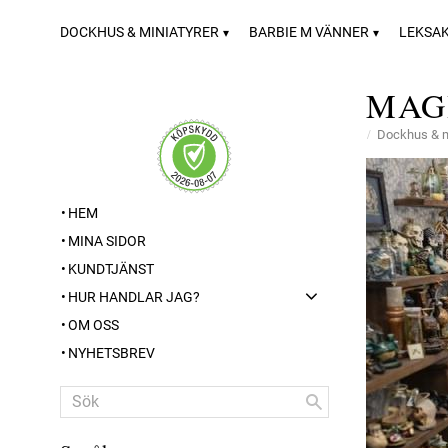
DOCKHUS & MINIATYRER
BARBIE M VÄNNER
LEKSA
MAG
Dockhus & m
HEM
MINA SIDOR
KUNDTJÄNST
HUR HANDLAR JAG?
OM OSS
NYHETSBREV