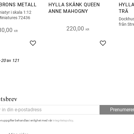
 BRONS METALL
HYLLA SKÄNK QUEEN
HYLLA
ANNE MAHOGNY
TRÄ
atyr i skala 1:12
Miniatures 72436
Dockhust
från St
220,00
30,00
KR
KR
Lägg till i favoriter
Lägg till i favor
–
20
av
121
tsbrev
Prenumere
nuppgifter behandlas i enlighet med vår
integritetspolicy
.