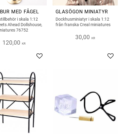
BUR MED FÅGEL
GLASÖGON MINIATYR
illbehör i skala 1:12
Dockhusminiatyr i skala 1:12
eets Ahead Dollshouse,
från franska Creal miniatures
iniatures 76752
30,00
KR
120,00
KR
iter
Lägg till i favoriter
Lägg till i fa