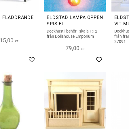
D FLADDRANDE
ELDSTAD LAMPA ÖPPEN
ELDST
SPIS EL
VIT M
Dockhustillbehör i skala 1:12
Dockhus
från Dollshouse Emporium
från fra
15,00
27091
KR
79,00
KR
Lägg till i favoriter
Lägg till i favor