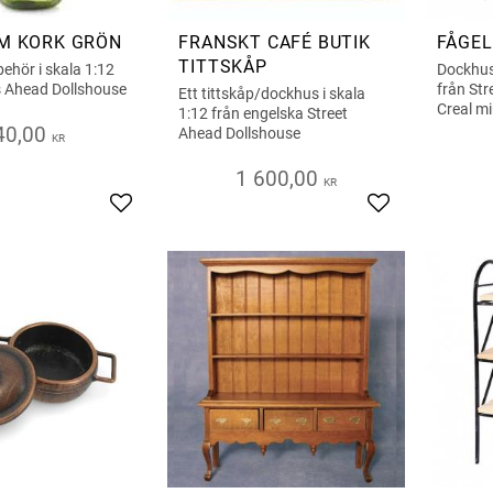
M KORK GRÖN
FRANSKT CAFÉ BUTIK
FÅGEL
TITTSKÅP
behör i skala 1:12
Dockhust
s Ahead Dollshouse
från Str
Ett tittskåp/dockhus i skala
Creal m
1:12 från engelska Street
40,00
Ahead Dollshouse
KR
1 600,00
KR
Lägg till i favoriter
Lägg till i favor