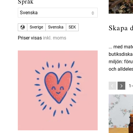
Språk
Skapa d
Sverige
Svenska
SEK
Priser visas
inkl. moms
... med mate
butiksdiska
miljön: för
och alldeles
1