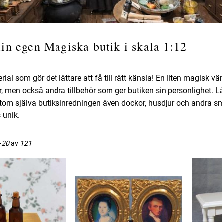
in egen Magiska butik i skala 1:12
rial som gör det lättare att få till rätt känsla! En liten magisk
r, men också andra tillbehör som ger butiken sin personlighet. Lä
utom själva butiksinredningen även dockor, husdjur och andra sm
 unik.
–
20
av
121