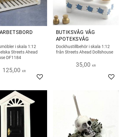
 ARBETSBORD
BUTIKSVÅG VÅG
APOTEKSVÅG
möbler i skala 1:12
Dockhustillbehör i skala 1:12
gelska Streets Ahead
från Streets Ahead Dollshouse
use DF1184
35,00
KR
125,00
KR
iter
Lägg till i favoriter
Lägg till i fa