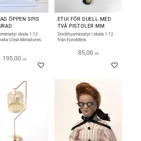
AD ÖPPEN SPIS
ETUI FÖR DUELL MED
URAD
TVÅ PISTOLER MM
miniatyr skala 1:12
Dockhusminiatyr i skala 1:12
nska Creal Miniatures
från EuroMinis
85,00
KR
195,00
KR
iter
Lägg till i favoriter
Lägg till i fa