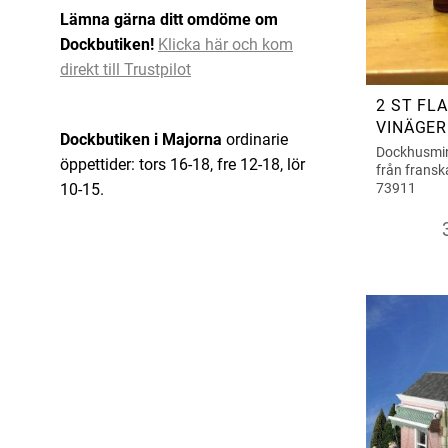
Lämna gärna ditt omdöme om
Dockbutiken!
Klicka här och kom
direkt till Trustpilot
2 ST FL
VINÄGER
Dockbutiken i Majorna
ordinarie
Dockhusmini
öppettider: tors 16-18, fre 12-18, lör
från fransk
10-15.
73911