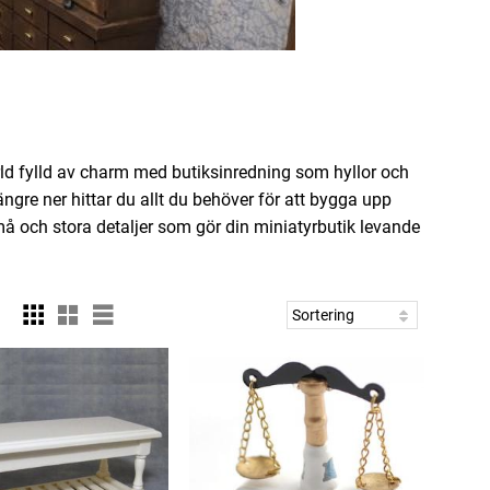
 värld fylld av charm med butiksinredning som hyllor och
ngre ner hittar du allt du behöver för att bygga upp
å och stora detaljer som gör din miniatyrbutik levande