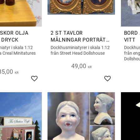
ASKOR OLJA
2 ST TAVLOR
BORD
 DRYCK
MÅLNINGAR PORTRÄTT
VITT
MAN OCH KVINNA
atyr i skala 1:12
Dockhusminiatyrer i skala 1:12
Dockhus
a Creal Minitatures
från Street Head Dollshouse
från en
Dollsho
49,00
KR
35,00
KR
Lägg till i favoriter
Lägg till i favor