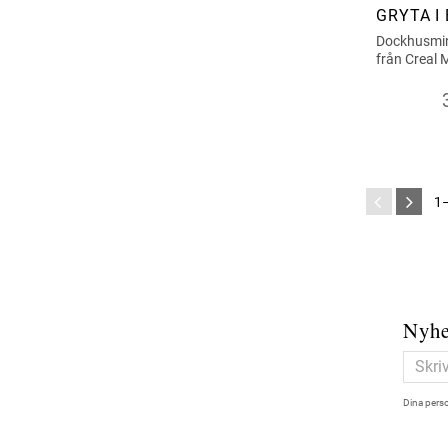
GRYTA I
Dockhusmini
från Creal 
1
Nyhe
Dina perso