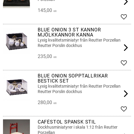
145,00
KR
Lägg 
BLUE ONION 3 ST KANNOR
MJÖLKKANNOR KANNA
Lyxig kvalitetsminiatyr från Reutter Porzellan
Reutter Porslin dockhus
235,00
KR
Lägg 
BLUE ONION SOPPTALLRIKAR
BESTICK SET
Lyxig kvalitetsminiatyr från Reutter Porzellan
Reutter Porslin dockhus
280,00
KR
Lägg 
CAFÉSTOL SPANSK STIL
Dockhusminiatyrer i skala 1:12 från Reutter
Porzellan