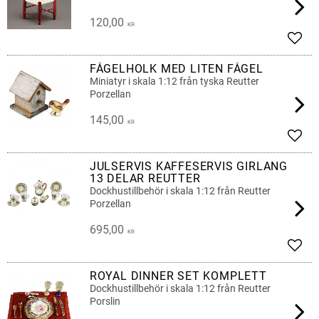
120,00
KR
Lägg 
FÅGELHOLK MED LITEN FÅGEL
Miniatyr i skala 1:12 från tyska Reutter
Porzellan
145,00
KR
Lägg 
JULSERVIS KAFFESERVIS GIRLANG
13 DELAR REUTTER
Dockhustillbehör i skala 1:12 från Reutter
Porzellan
695,00
KR
Lägg 
ROYAL DINNER SET KOMPLETT
Dockhustillbehör i skala 1:12 från Reutter
Porslin