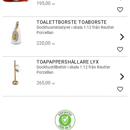
195,00
KR
Lägg 
TOALETTBORSTE TOABORSTE
Dockhusminiatyrer i skala 1:12 från Reutter
Porcellan
220,00
KR
Lägg 
TOAPAPPERSHÅLLARE LYX
Dockhustillbehör i skala 1:12 från Reutter
Porzellan
265,00
KR
Lägg 