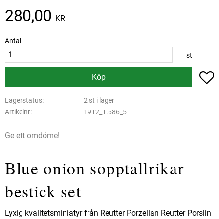
280,00
KR
Antal
st
L
Köp
Lagerstatus
2 st i lager
Artikelnr
1912_1.686_5
Ge ett omdöme!
Blue onion sopptallrikar
bestick set
Lyxig kvalitetsminiatyr från Reutter Porzellan Reutter Porslin