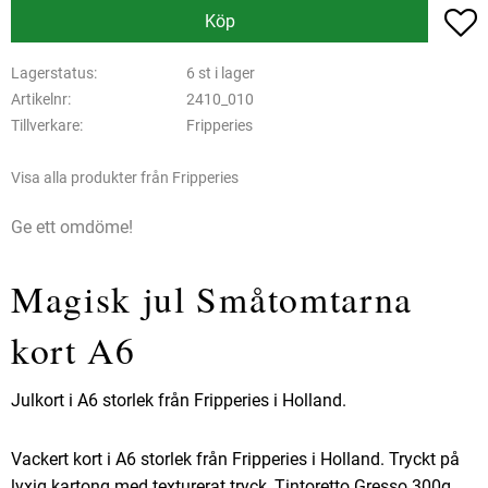
L
Köp
Lagerstatus
6 st i lager
Artikelnr
2410_010
Tillverkare
Fripperies
Visa alla produkter från Fripperies
Ge ett omdöme!
Magisk jul Småtomtarna
kort A6
Julkort i A6 storlek från Fripperies i Holland.
Vackert kort i A6 storlek från Fripperies i Holland. Tryckt på
lyxig kartong med texturerat tryck, Tintoretto Gresso 300g