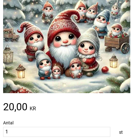
20,00
KR
Antal
st