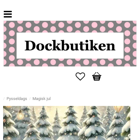
Favoriter
Kundvagn
Pysseldags
Magisk jul