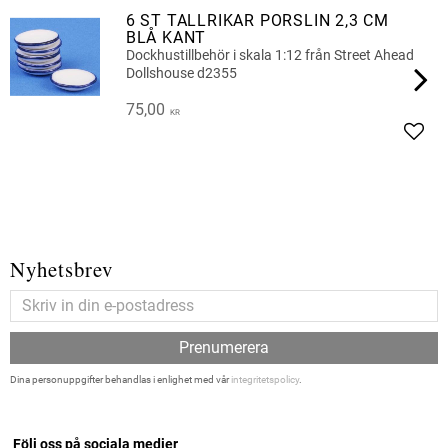
6 ST TALLRIKAR PORSLIN 2,3 CM
BLÅ KANT
Dockhustillbehör i skala 1:12 från Street Ahead
Dollshouse d2355
75,00
KR
Lägg 
Nyhetsbrev
Prenumerera
Dina personuppgifter behandlas i enlighet med vår
integritetspolicy
.
Följ oss på sociala medier