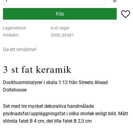
st
L
Köp
Lagerstatus
6 st i lager
Artikelnr
2008_d2481
Ge ett omdöme!
3 st fat keramik
Dockhusminiatyrer i skala 1:12 från Streets Ahead
Dollshouse
Set med tre mycket dekorativa handmålade
prydnadsfat/uppläggningsfat i olika storlek enligt bild. Mått
största fatet B 4 cm, det lilla fatet B 2,3 cm