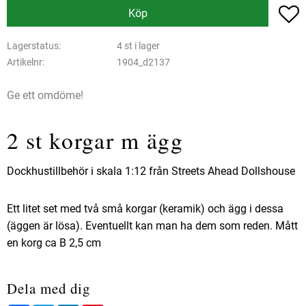
L
Köp
Lagerstatus
4 st i lager
Artikelnr
1904_d2137
Ge ett omdöme!
2 st korgar m ägg
Dockhustillbehör i skala 1:12 från Streets Ahead Dollshouse
Ett litet set med två små korgar (keramik) och ägg i dessa
(äggen är lösa). Eventuellt kan man ha dem som reden. Mått
en korg ca B 2,5 cm
Dela med dig