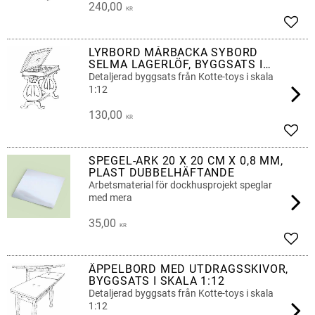
240,00
KR
Lägg 
LYRBORD MÅRBACKA SYBORD
SELMA LAGERLÖF, BYGGSATS I
SKALA 1:12
Detaljerad byggsats från Kotte-toys i skala
1:12
130,00
KR
Lägg 
SPEGEL-ARK 20 X 20 CM X 0,8 MM,
PLAST DUBBELHÄFTANDE
Arbetsmaterial för dockhusprojekt speglar
med mera
35,00
KR
Lägg 
ÄPPELBORD MED UTDRAGSSKIVOR,
BYGGSATS I SKALA 1:12
Detaljerad byggsats från Kotte-toys i skala
1:12