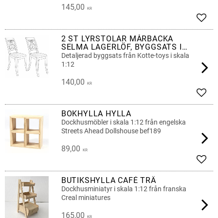
145,00
KR
Lägg 
2 ST LYRSTOLAR MÅRBACKA
SELMA LAGERLÖF, BYGGSATS I
SKALA 1:12
Detaljerad byggsats från Kotte-toys i skala
1:12
140,00
KR
Lägg 
BOKHYLLA HYLLA
Dockhusmöbler i skala 1:12 från engelska
Streets Ahead Dollshouse bef189
89,00
KR
Lägg 
BUTIKSHYLLA CAFÉ TRÄ
Dockhusminiatyr i skala 1:12 från franska
Creal miniatures
165,00
KR