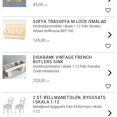
45,00
KR
Lägg 
SOFFA TRÄSOFFA M LOCK OMÅLAD
Dockskåpsmöbler i skala 1:12 från Streets
Ahead dollhouse BEF100
145,00
KR
Lägg 
DISKBÄNK VINTAGE FRENCH
BUTLERS SINK
Dockhusminiatyr i skala 1:12 från franska
Creal miniatures
220,00
KR
Lägg 
2 ST BELLMANSTOLEN, BYGGSATS
I SKALA 1:12
Detaljerad byggsats från Kotte-toys i skala
1:12