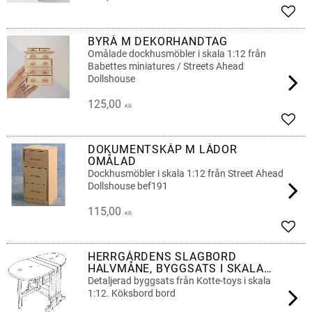
Lägg 
BYRÅ M DEKORHANDTAG
Omålade dockhusmöbler i skala 1:12 från
Babettes miniatures / Streets Ahead
Dollshouse
125,00
KR
Lägg 
DOKUMENTSKÅP M LÅDOR
OMÅLAD
Dockhusmöbler i skala 1:12 från Street Ahead
Dollshouse bef191
115,00
KR
Lägg 
HERRGÅRDENS SLAGBORD
HALVMÅNE, BYGGSATS I SKALA
1:12
Detaljerad byggsats från Kotte-toys i skala
1:12. Köksbord bord