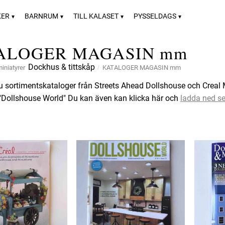
KER
BARNRUM
TILL KALASET
PYSSELDAGS
ALOGER MAGASIN mm
Dockhus & tittskåp
iniatyrer
KATALOGER MAGASIN mm
du sortimentskataloger från Streets Ahead Dollshouse och Crea
"Dollshouse World" Du kan även kan klicka här och
ladda ned se