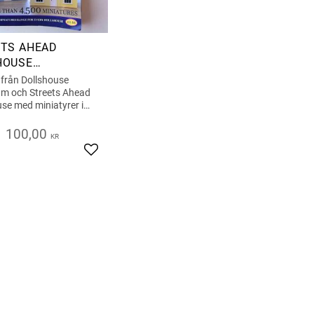
TS AHEAD
HOUSE
IMENTSKATALOG
 från Dollshouse
m och Streets Ahead
se med miniatyrer i
12
100,00
KR
iter
Lägg till i favoriter