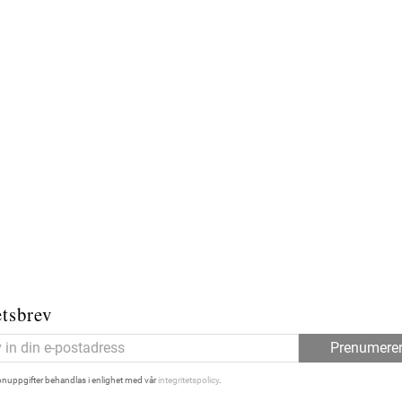
tsbrev
Prenumere
nuppgifter behandlas i enlighet med vår
integritetspolicy
.