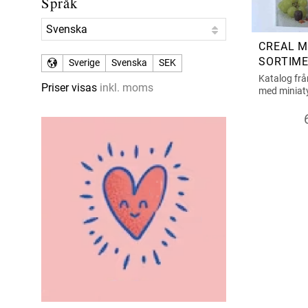
Språk
CREAL M
SORTIM
Sverige
Svenska
SEK
Katalog frå
Priser visas
inkl. moms
med miniaty