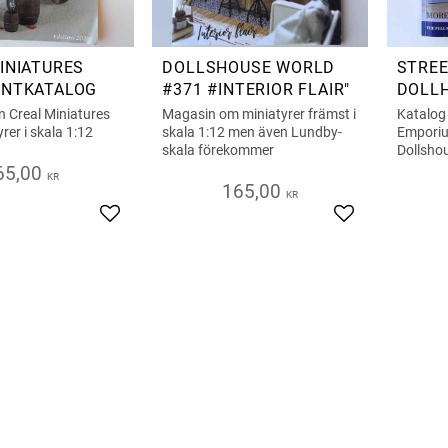
INIATURES
DOLLSHOUSE WORLD
STREE
ENTKATALOG
#371 #INTERIOR FLAIR"
DOLL
SORT
n Creal Miniatures
Magasin om miniatyrer främst i
Katalog
24/25
rer i skala 1:12
skala 1:12 men även Lundby-
Emporiu
skala förekommer
Dollshou
skala 1:
65,00
KR
165,00
KR
Lägg till i favoriter
Lägg till i favor