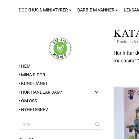
DOCKHUS & MINIATYRER
BARBIE M VÄNNER
LEKSA
KAT
Dockhus & m
Här hittar 
magasinet 
HEM
MINA SIDOR
KUNDTJÄNST
HUR HANDLAR JAG?
OM OSS
NYHETSBREV