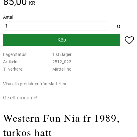
85,00
KR
Antal
st
L
Köp
Lagerstatus
1 st i lager
Artikelnr
2512_022
Tillverkare
Mattel Inc
Visa alla produkter från Mattel Inc
Ge ett omdöme!
Western Fun Nia fr 1989,
turkos hatt