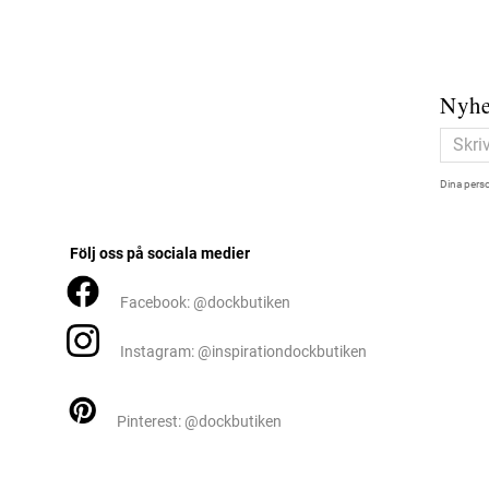
Nyhe
Dina perso
Följ oss på sociala medier
Facebook: @dockbutiken
Instagram: @inspirationdockbutiken
Pinterest: @dockbutiken