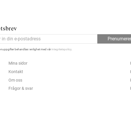
tsbrev
Prenumere
nuppgifter behandlas i enlighet med vår
integritetspolicy
.
Mina sidor
Kontakt
Om oss
Frågor & svar