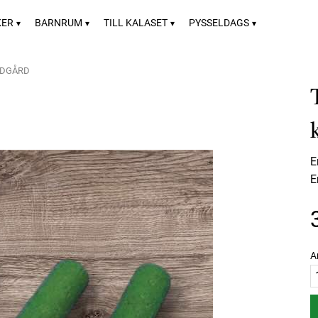
KER
BARNRUM
TILL KALASET
PYSSELDAGS
ÄDGÅRD
E
E
A