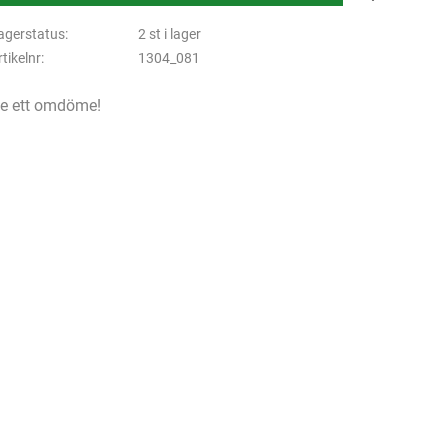
agerstatus
2 st i lager
rtikelnr
1304_081
e ett omdöme!