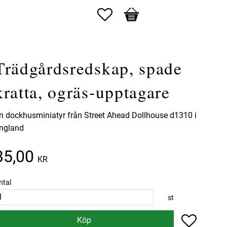
Favoriter
Kundvagn
Trädgårdsredskap, spade
kratta, ogräs-upptagare
n dockhusminiatyr från Street Ahead Dollhouse d1310 i
ngland
35,00
KR
ntal
st
Lägg till 
Köp