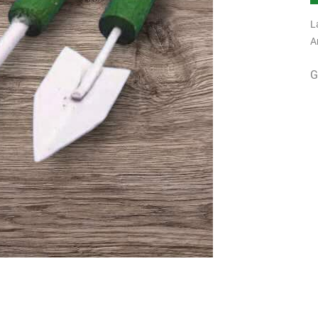
L
A
G