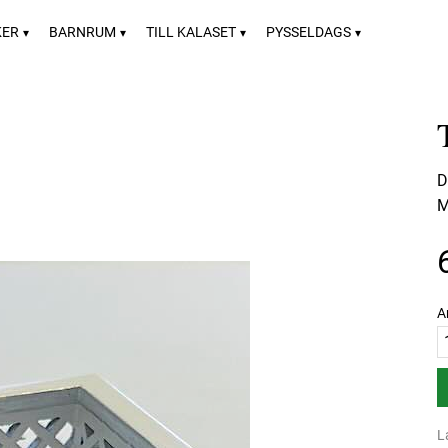
KER
BARNRUM
TILL KALASET
PYSSELDAGS
D
M
A
L