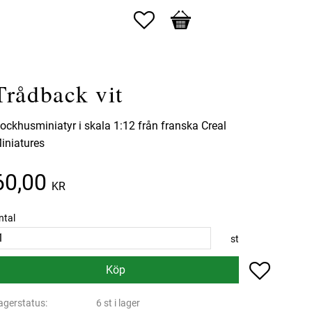
Favoriter
Kundvagn
Trådback vit
ockhusminiatyr i skala 1:12 från franska Creal
iniatures
60,00
KR
ntal
st
Lägg till 
Köp
agerstatus
6 st i lager