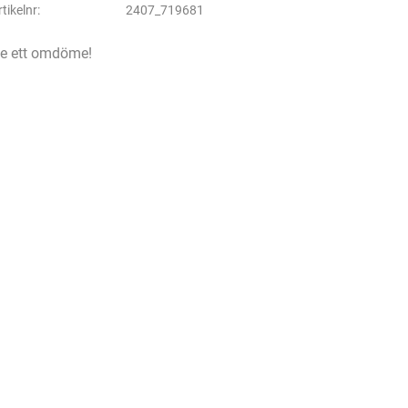
rtikelnr
2407_719681
e ett omdöme!