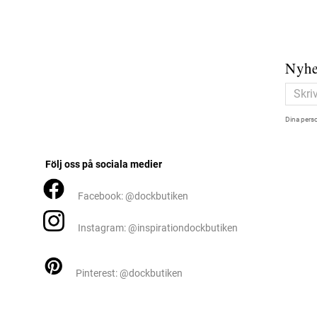
Nyhe
Dina perso
Följ oss på sociala medier
Facebook: @dockbutiken
Instagram: @inspirationdockbutiken
Pinterest: @dockbutiken