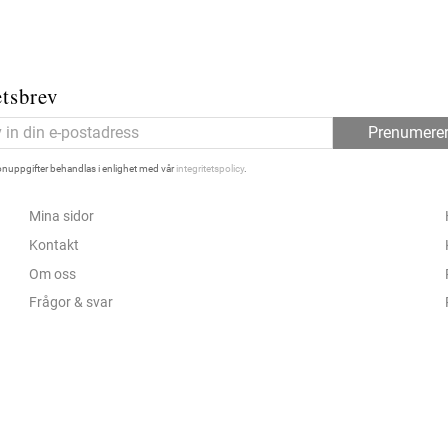
tsbrev
Prenumere
nuppgifter behandlas i enlighet med vår
integritetspolicy
.
Mina sidor
Kontakt
Om oss
Frågor & svar