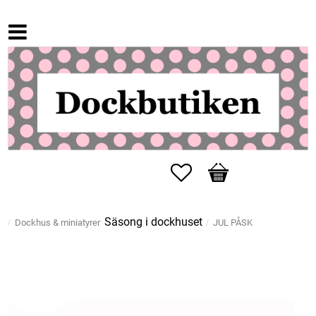
Favoriter
Kundvagn
Säsong i dockhuset
Dockhus & miniatyrer
JUL PÅSK