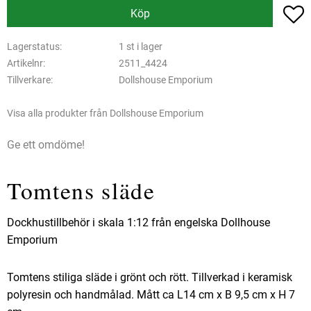
L
Köp
Lagerstatus
1 st i lager
Artikelnr
2511_4424
Tillverkare
Dollshouse Emporium
Visa alla produkter från Dollshouse Emporium
Ge ett omdöme!
Tomtens släde
Dockhustillbehör i skala 1:12 från engelska Dollhouse
Emporium
Tomtens stiliga släde i grönt och rött. Tillverkad i keramisk
polyresin och handmålad. Mått ca L14 cm x B 9,5 cm x H 7