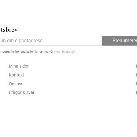
tsbrev
Prenumere
nuppgifter behandlas i enlighet med vår
integritetspolicy
.
Mina sidor
Kontakt
Om oss
Frågor & svar