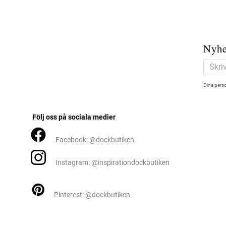
Nyhe
Dina perso
Följ oss på sociala medier
Facebook: @dockbutiken
Instagram: @inspirationdockbutiken
Pinterest: @dockbutiken