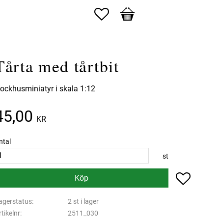
Favoriter
Kundvagn
Tårta med tårtbit
ockhusminiatyr i skala 1:12
45,00
KR
ntal
st
Lägg till 
Köp
agerstatus
2 st i lager
rtikelnr
2511_030