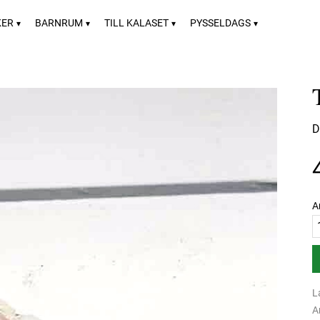
KER
BARNRUM
TILL KALASET
PYSSELDAGS
D
A
L
A