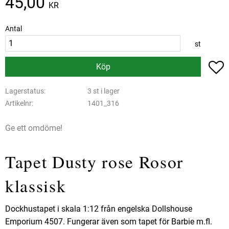
45,00
KR
Antal
st
L
Köp
Lagerstatus
3 st i lager
Artikelnr
1401_316
Ge ett omdöme!
Tapet Dusty rose Rosor
klassisk
Dockhustapet i skala 1:12 från engelska Dollshouse
Emporium 4507. Fungerar även som tapet för Barbie m.fl.