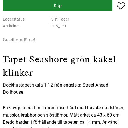
L
Köp
Lagerstatus
15 st i lager
Artikelnr
1305_121
Ge ett omdöme!
Tapet Seashore grön kakel
klinker
Dockhustapet skala 1:12 från engelska Street Ahead
Dollhouse
En snygg tapet i milt grönt med bård med havstema delfiner,
musslor, krabbor och sjöstjärnor. Mått arket ca 43 x 60 cm.
Bredd bården i förhållande till tapeten ca 14 mm. Använd