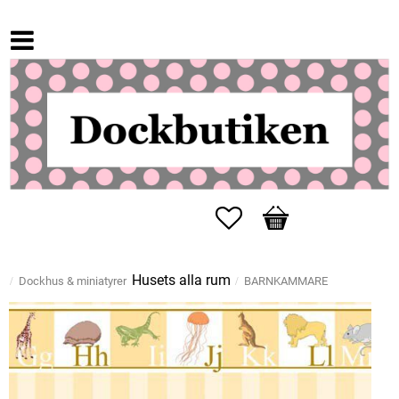
Favoriter
Kundvagn
Husets alla rum
Dockhus & miniatyrer
BARNKAMMARE