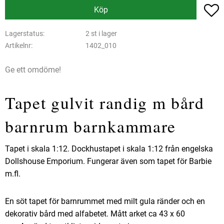
L
Köp
Lagerstatus
2 st i lager
Artikelnr
1402_010
Ge ett omdöme!
Tapet gulvit randig m bård
barnrum barnkammare
Tapet i skala 1:12. Dockhustapet i skala 1:12 från engelska
Dollshouse Emporium. Fungerar även som tapet för Barbie
m.fl.
En söt tapet för barnrummet med milt gula ränder och en
dekorativ bård med alfabetet. Mått arket ca 43 x 60