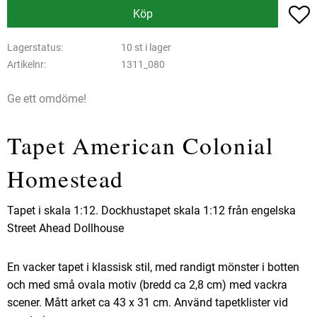
L
Köp
Lagerstatus
10 st i lager
Artikelnr
1311_080
Ge ett omdöme!
Tapet American Colonial
Homestead
Tapet i skala 1:12. Dockhustapet skala 1:12 från engelska
Street Ahead Dollhouse
En vacker tapet i klassisk stil, med randigt mönster i botten
och med små ovala motiv (bredd ca 2,8 cm) med vackra
scener. Mått arket ca 43 x 31 cm. Använd tapetklister vid