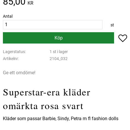
85,00
KR
Antal
st
L
Köp
Lagerstatus
1 st i lager
Artikelnr
2104_032
Ge ett omdöme!
Superstar-era kläder
omärkta rosa svart
Kläder som passar Barbie, Sindy, Petra m fl fashion dolls