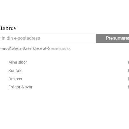
tsbrev
Prenumere
nuppgifter behandlas i enlighet med vår
integritetspolicy
.
Mina sidor
Kontakt
Om oss
Frågor & svar