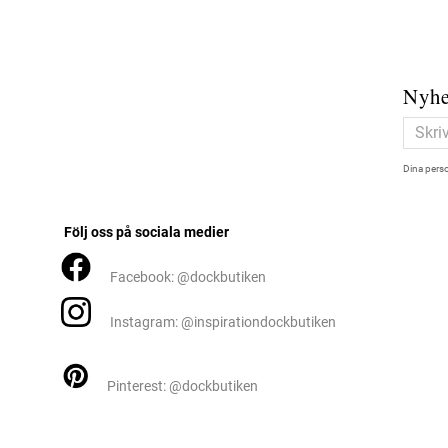
Nyhe
Dina perso
Följ oss på sociala medier
Facebook: @dockbutiken
Instagram: @inspirationdockbutiken
Pinterest: @dockbutiken