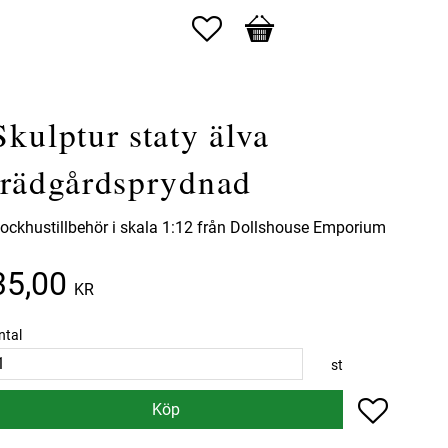
Favoriter
Kundvagn
Skulptur staty älva
trädgårdsprydnad
ockhustillbehör i skala 1:12 från Dollshouse Emporium
35,00
KR
ntal
st
Lägg till 
Köp