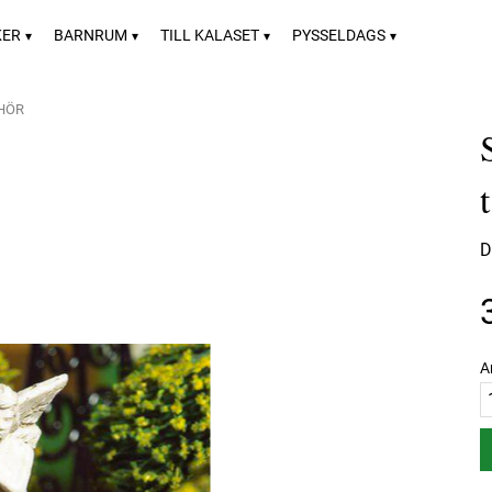
KER
BARNRUM
TILL KALASET
PYSSELDAGS
EHÖR
D
A