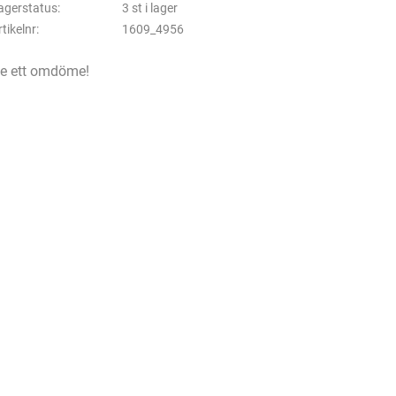
agerstatus
3 st i lager
rtikelnr
1609_4956
e ett omdöme!