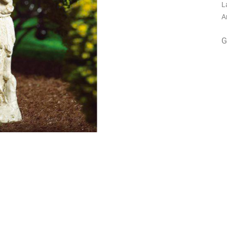
L
A
G