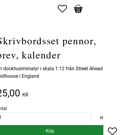
Favoriter
Kundvagn
Skrivbordsset pennor,
brev, kalender
n dockhusminiatyr i skala 1:12 från Street Ahead
ollhouse i England
25,00
KR
ntal
st
Lägg till 
Köp