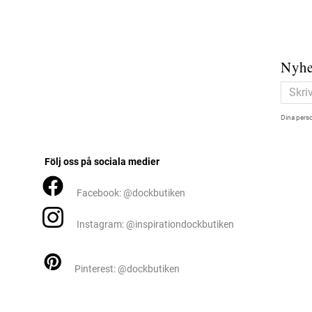
Nyhe
Dina perso
Följ oss på sociala medier
Facebook: @dockbutiken
Instagram: @inspirationdockbutiken
Pinterest: @dockbutiken