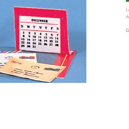
L
A
G