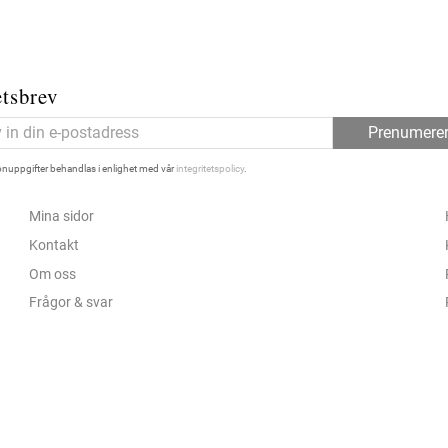
tsbrev
Prenumere
nuppgifter behandlas i enlighet med vår
integritetspolicy
.
Mina sidor
Kontakt
Om oss
Frågor & svar