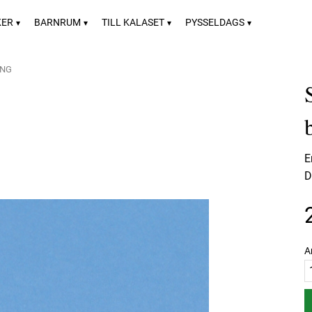
KER
BARNRUM
TILL KALASET
PYSSELDAGS
ONG
E
D
A