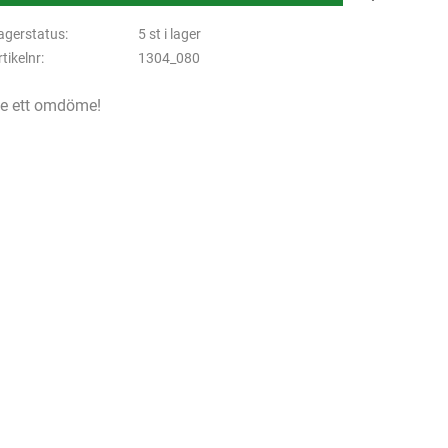
agerstatus
5 st i lager
rtikelnr
1304_080
e ett omdöme!