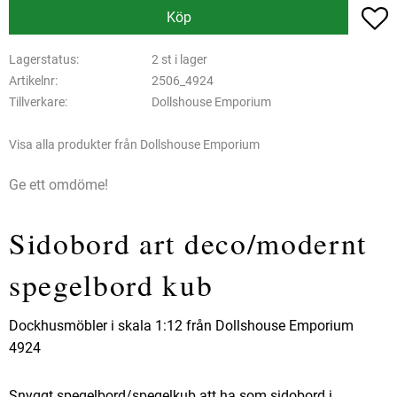
L
Köp
Lagerstatus
2 st i lager
Artikelnr
2506_4924
Tillverkare
Dollshouse Emporium
Visa alla produkter från Dollshouse Emporium
Ge ett omdöme!
Sidobord art deco/modernt
spegelbord kub
Dockhusmöbler i skala 1:12 från Dollshouse Emporium
4924
Snyggt spegelbord/spegelkub att ha som sidobord i