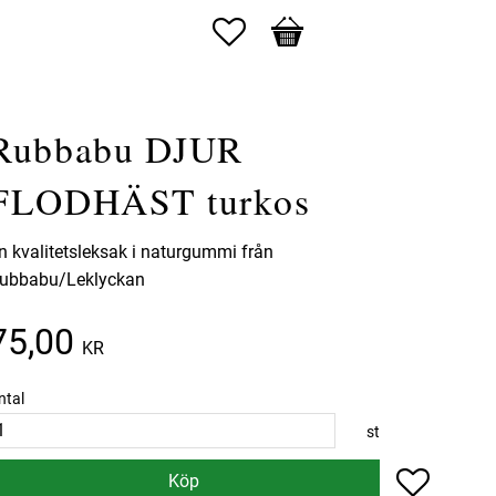
Favoriter
Kundvagn
Rubbabu DJUR
FLODHÄST turkos
n kvalitetsleksak i naturgummi från
ubbabu/Leklyckan
75,00
KR
ntal
st
Lägg till 
Köp