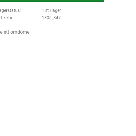
agerstatus
1 st i lager
rtikelnr
1305_347
e ett omdöme!