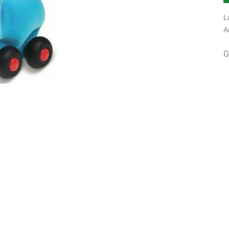
L
A
G