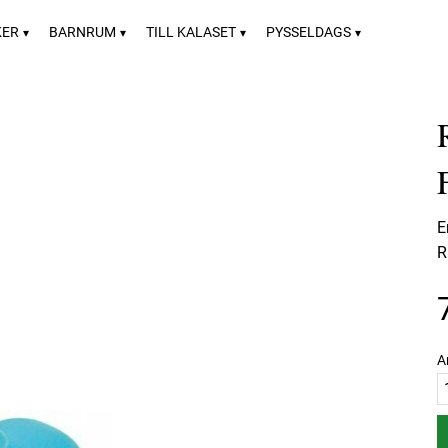
KER
BARNRUM
TILL KALASET
PYSSELDAGS
E
R
A