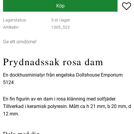
L
Köp
Lagerstatus
5 st i lager
Artikelnr
1305_523
Ge ett omdöme!
Prydnadssak rosa dam
En dockhusminiatyr från engelska Dollshouse Emporium
5124
En fin figurin av en dam i rosa klänning med solfjäder.
Tillverkad i keramisk polyresin. Mått ca h 21 mm, b 20 mm, d
12 mm.
Dela med dig