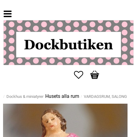
Favoriter
Kundvagn
Husets alla rum
Dockhus & miniatyrer
VARDAGSRUM, SALONG