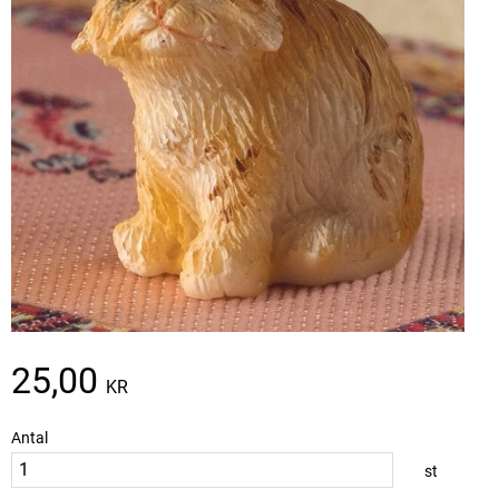
25,00
KR
Antal
st