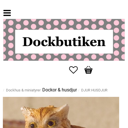
Favoriter
Kundvagn
Dockor & husdjur
Dockhus & miniatyrer
DJUR HUSDJUR