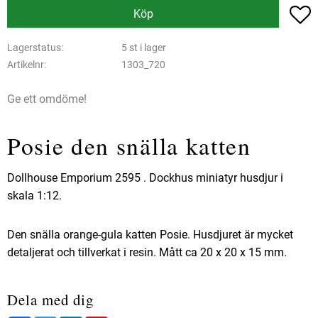
L
Köp
Lagerstatus
5 st i lager
Artikelnr
1303_720
Ge ett omdöme!
Posie den snälla katten
Dollhouse Emporium 2595 . Dockhus miniatyr husdjur i
skala 1:12.
Den snälla orange-gula katten Posie. Husdjuret är mycket
detaljerat och tillverkat i resin. Mått ca 20 x 20 x 15 mm.
Dela med dig