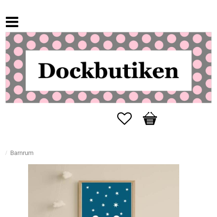
Favoriter
Kundvagn
Barnrum