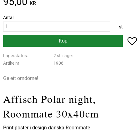
95,00
KR
Antal
st
L
Köp
Lagerstatus
2 st i lager
Artikelnr
1906_
Ge ett omdöme!
Affisch Polar night,
Roommate 30x40cm
Print poster i design danska Roommate