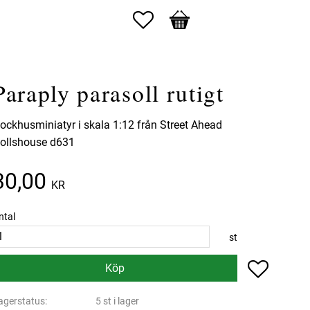
Favoriter
Kundvagn
Paraply parasoll rutigt
ockhusminiatyr i skala 1:12 från Street Ahead
ollshouse d631
30,00
KR
ntal
st
Lägg till 
Köp
agerstatus
5 st i lager