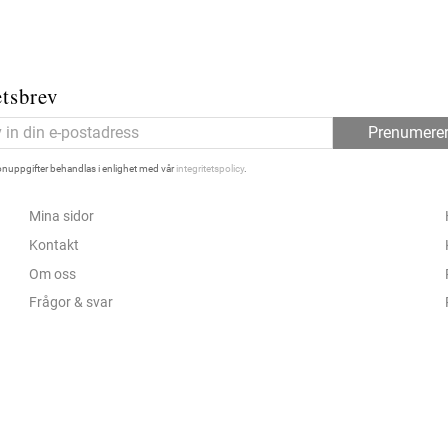
tsbrev
Prenumere
nuppgifter behandlas i enlighet med vår
integritetspolicy
.
Mina sidor
Kontakt
Om oss
Frågor & svar