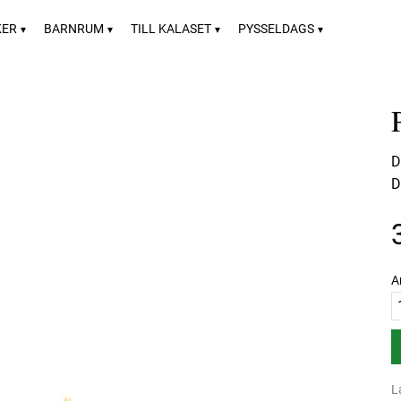
KER
BARNRUM
TILL KALASET
PYSSELDAGS
D
D
A
L