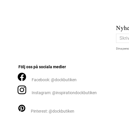
Nyhe
Dina perso
Följ oss på sociala medier
Facebook: @dockbutiken
Instagram: @inspirationdockbutiken
Pinterest: @dockbutiken