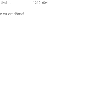
rtikelnr
1210_604
e ett omdöme!