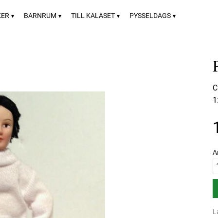
KER
BARNRUM
TILL KALASET
PYSSELDAGS
C
1
A
L