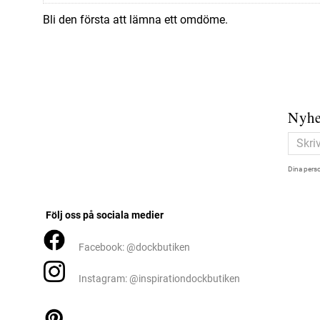
Bli den första att lämna ett omdöme.
Nyhe
Dina perso
Följ oss på sociala medier
Facebook: @dockbutiken
Instagram: @inspirationdockbutiken