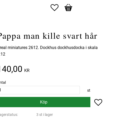
Favoriter
Kundvagn
Pappa man kille svart hår
real miniatures 2612. Dockhus dockhusdocka i skala
:12
140,00
KR
ntal
st
Lägg till 
Köp
agerstatus
3 st i lager