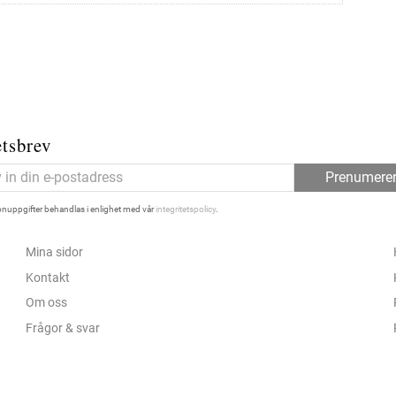
tsbrev
Prenumere
nuppgifter behandlas i enlighet med vår
integritetspolicy
.
Mina sidor
Kontakt
Om oss
Frågor & svar