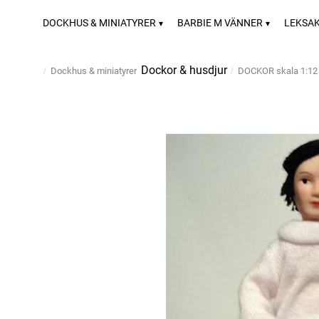
DOCKHUS & MINIATYRER
BARBIE M VÄNNER
LEKSA
Dockor & husdjur
Dockhus & miniatyrer
DOCKOR skala 1:12