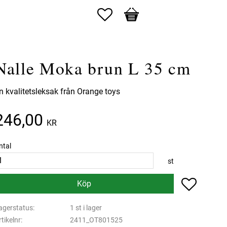
Favoriter
Kundvagn
Nalle Moka brun L 35 cm
n kvalitetsleksak från Orange toys
246,00
KR
ntal
st
Lägg till 
Köp
agerstatus
1 st i lager
rtikelnr
2411_OT801525