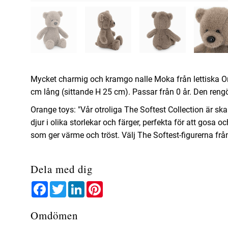
Mycket charmig och kramgo nalle Moka från lettiska Or
cm lång (sittande H 25 cm). Passar från 0 år. Den reng
Orange toys: "Vår otroliga The Softest Collection är skap
djur i olika storlekar och färger, perfekta för att gosa
som ger värme och tröst. Välj The Softest-figurerna frå
Dela med dig
Facebook
Twitter
LinkedIn
Pinterest
Omdömen