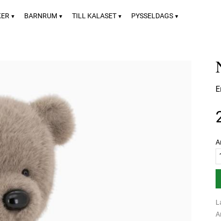
KER
BARNRUM
TILL KALASET
PYSSELDAGS
E
A
L
A