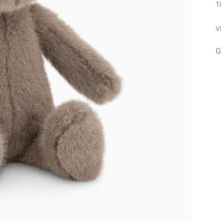
T
V
G