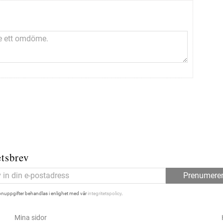
tsbrev
Prenumere
nuppgifter behandlas i enlighet med vår
integritetspolicy
.
Mina sidor