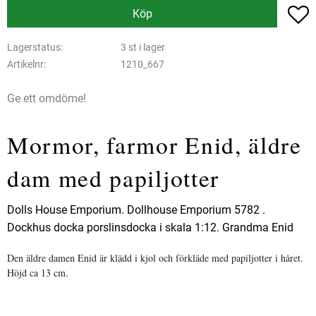
L
Köp
Lagerstatus
3 st i lager
Artikelnr
1210_667
Ge ett omdöme!
Mormor, farmor Enid, äldre
dam med papiljotter
Dolls House Emporium. Dollhouse Emporium 5782 .
Dockhus docka porslinsdocka i skala 1:12. Grandma Enid
Den äldre damen Enid är klädd i kjol och förkläde med papiljotter i håret.
Höjd ca 13 cm.