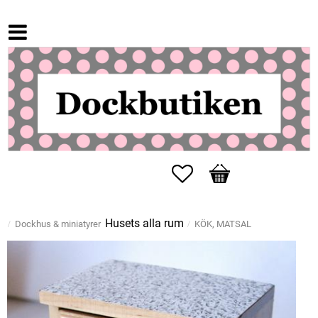
Favoriter
Kundvagn
Husets alla rum
Dockhus & miniatyrer
KÖK, MATSAL