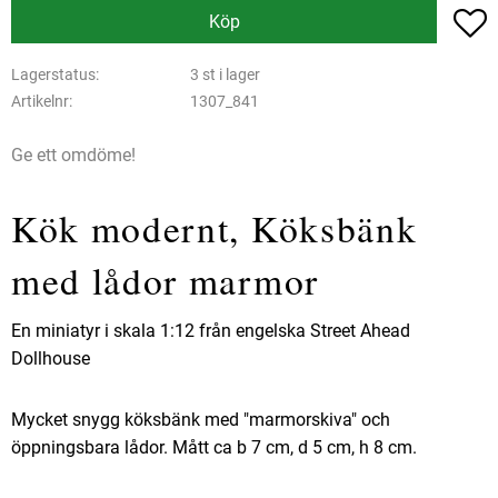
L
Köp
Lagerstatus
3 st i lager
Artikelnr
1307_841
Ge ett omdöme!
Kök modernt, Köksbänk
med lådor marmor
En miniatyr i skala 1:12 från engelska Street Ahead
Dollhouse
Mycket snygg köksbänk med "marmorskiva" och
öppningsbara lådor. Mått ca b 7 cm, d 5 cm, h 8 cm.