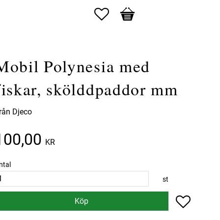
Favoriter
Kundvagn
Mobil Polynesia med
fiskar, skölddpaddor mm
rån Djeco
100,00
KR
ntal
st
Lägg till 
Köp