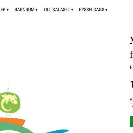
KER
BARNRUM
TILL KALASET
PYSSELDAGS
F
A