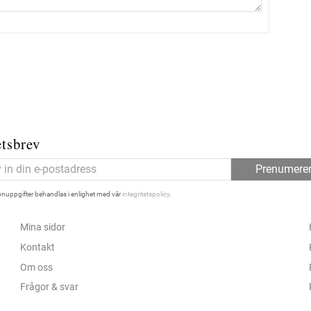
tsbrev
Prenumere
nuppgifter behandlas i enlighet med vår
integritetspolicy
.
Mina sidor
Kontakt
Om oss
Frågor & svar