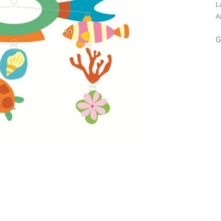
L
A
G