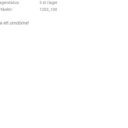
agerstatus
3 st i lager
rtikelnr
1203_100
e ett omdöme!