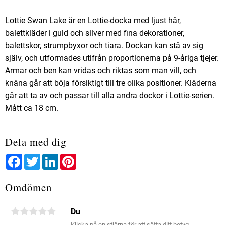
Lottie Swan Lake är en Lottie-docka med ljust hår,
balettkläder i guld och silver med fina dekorationer,
balettskor, strumpbyxor och tiara. Dockan kan stå av sig
själv, och utformades utifrån proportionerna på 9-åriga tjejer.
Armar och ben kan vridas och riktas som man vill, och
knäna går att böja försiktigt till tre olika positioner. Kläderna
går att ta av och passar till alla andra dockor i Lottie-serien.
Mått ca 18 cm.
Dela med dig
Facebook
Twitter
LinkedIn
Pinterest
Omdömen
Du
Klicka på en stjärna för att sätta ditt betyg