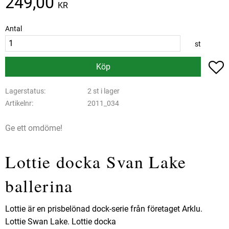
249,00
KR
Antal
st
L
Köp
Lagerstatus
2 st i lager
Artikelnr
2011_034
Ge ett omdöme!
Lottie docka Svan Lake
ballerina
Lottie är en prisbelönad dock-serie från företaget Arklu.
Lottie Swan Lake. Lottie docka