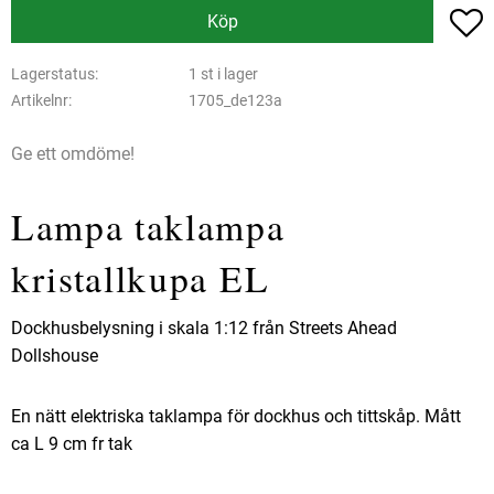
L
Köp
Lagerstatus
1 st i lager
Artikelnr
1705_de123a
Ge ett omdöme!
Lampa taklampa
kristallkupa EL
Dockhusbelysning i skala 1:12 från Streets Ahead
Dollshouse
En nätt elektriska taklampa för dockhus och tittskåp. Mått
ca L 9 cm fr tak