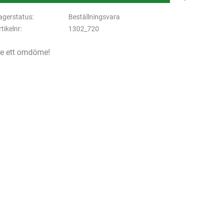
agerstatus
Beställningsvara
rtikelnr
1302_720
e ett omdöme!