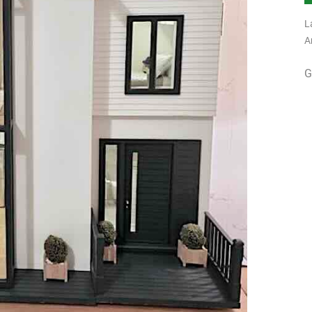
L
A
G