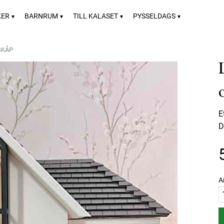
KER
BARNRUM
TILL KALASET
PYSSELDAGS
SKÅP
E
D
A