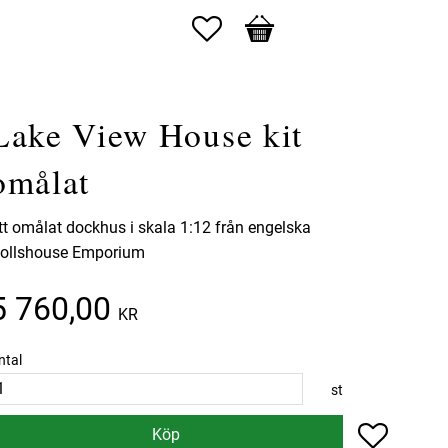
Favoriter
Kundvagn
Lake View House kit
omålat
tt omålat dockhus i skala 1:12 från engelska
ollshouse Emporium
5 760,00
KR
ntal
st
Lägg till 
Köp