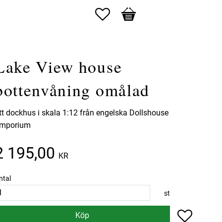
Favoriter
Kundvagn
Lake View house
bottenvåning omålad
tt dockhus i skala 1:12 från engelska Dollshouse
mporium
2 195,00
KR
ntal
st
Lägg till 
Köp