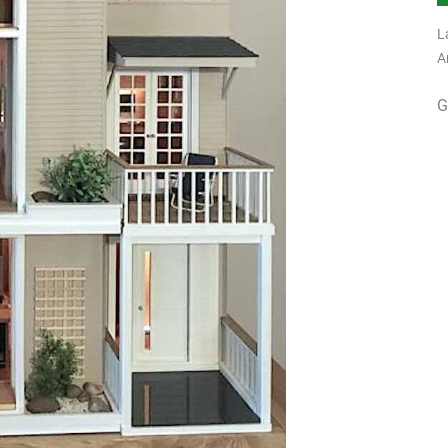
L
A
G