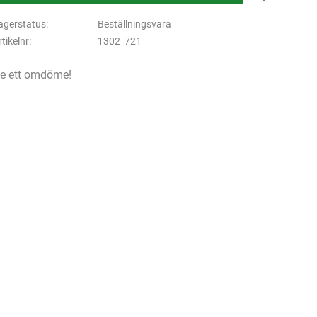
agerstatus
Beställningsvara
rtikelnr
1302_721
e ett omdöme!