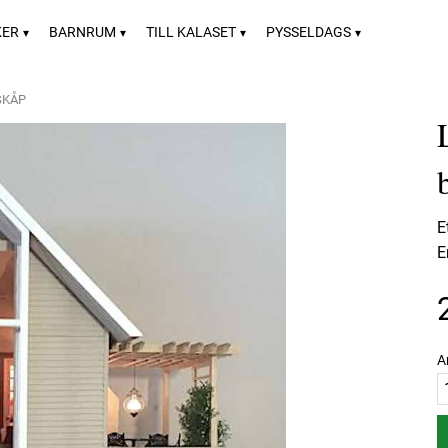
KER
BARNRUM
TILL KALASET
PYSSELDAGS
SKÅP
E
E
A