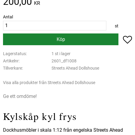
200,00
KR
Antal
st
L
Köp
Lagerstatus
1 st i lager
Artikelnr
2601_df1008
Tillverkare
Streets Ahead Dollshouse
Visa alla produkter från Streets Ahead Dollshouse
Ge ett omdöme!
Kylskåp kyl frys
Dockhusmöbler i skala 1:12 från engelska Streets Ahead