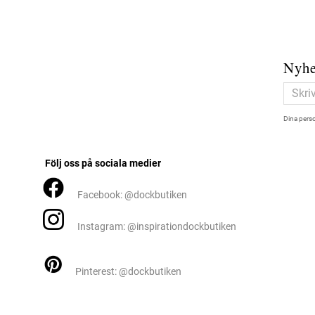
Nyhe
Dina perso
Följ oss på sociala medier
Facebook: @dockbutiken
Instagram: @inspirationdockbutiken
Pinterest: @dockbutiken