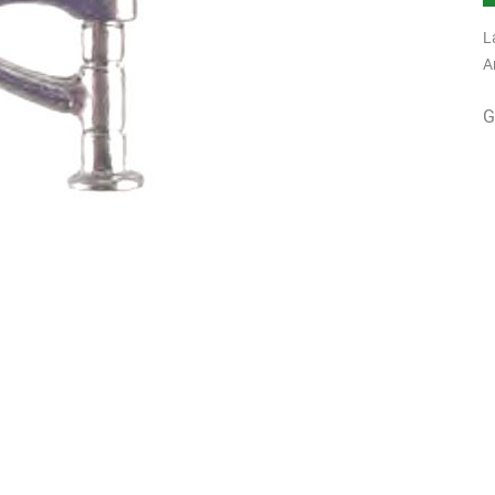
L
A
G