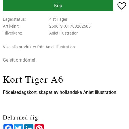
L
Köp
Lagerstatus
4 st i lager
Artikelnr
2506_SKU1708262506
Tillverkare
Aniet Illustration
Visa alla produkter från Aniet Illustration
Ge ett omdöme!
Kort Tiger A6
Födelsedagskort, skapat av holländska Aniet Illustration
Dela med dig
Facebook
Twitter
LinkedIn
Pinterest