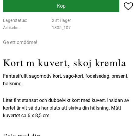
L
Köp
Lagerstatus
2 st i lager
Artikelnr
1305_107
Ge ett omdöme!
Kort m kuvert, skoj kremla
Fantasifullt sagomotiv kort, sago-kort, födelsedag, present,
hälsning.
Litet fint stansat och dubbelvikt kort med kuvert. Insidan av
kortet är vit så du har plats att skriva din hälsning. Mått
kuvertet ca 6 x 8,5 cm.
Dela med dig