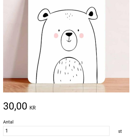
30,00
KR
Antal
st