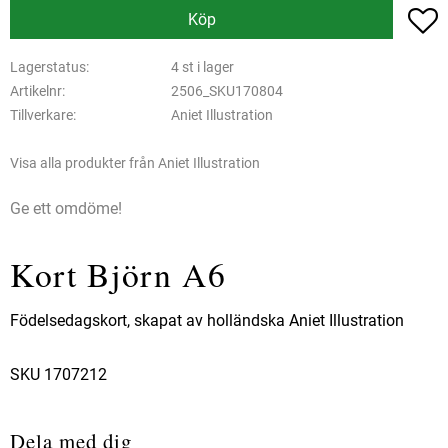
L
Köp
Lagerstatus
4 st i lager
Artikelnr
2506_SKU170804
Tillverkare
Aniet Illustration
Visa alla produkter från Aniet Illustration
Ge ett omdöme!
Kort Björn A6
Födelsedagskort, skapat av holländska Aniet Illustration
SKU 1707212
Dela med dig