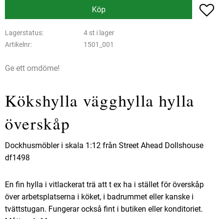
L
Köp
Lagerstatus
4 st i lager
Artikelnr
1501_001
Ge ett omdöme!
Kökshylla vägghylla hylla
överskåp
Dockhusmöbler i skala 1:12 från Street Ahead Dollshouse
df1498
En fin hylla i vitlackerat trä att t ex ha i stället för överskåp
över arbetsplatserna i köket, i badrummet eller kanske i
tvättstugan. Fungerar också fint i butiken eller konditoriet.