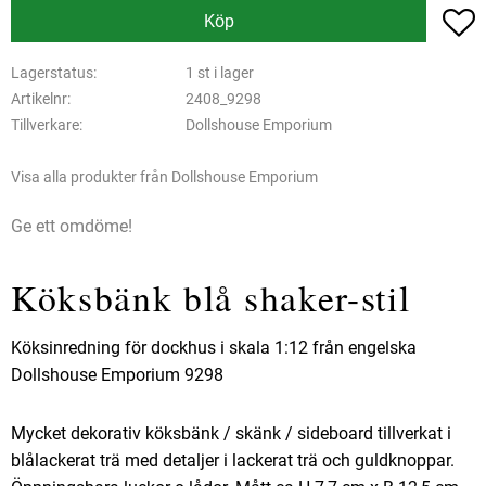
L
Köp
Lagerstatus
1 st i lager
Artikelnr
2408_9298
Tillverkare
Dollshouse Emporium
Visa alla produkter från Dollshouse Emporium
Ge ett omdöme!
Köksbänk blå shaker-stil
Köksinredning för dockhus i skala 1:12 från engelska
Dollshouse Emporium 9298
Mycket dekorativ köksbänk / skänk / sideboard tillverkat i
blålackerat trä med detaljer i lackerat trä och guldknoppar.