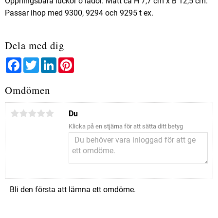
Öppningsbara luckor o lådor. Mått ca H 7,7 cm x B 12,5 cm.
Passar ihop med 9300, 9294 och 9295 t ex.
Dela med dig
Facebook
Twitter
LinkedIn
Pinterest
Omdömen
Du
Klicka på en stjärna för att sätta ditt betyg
Bli den första att lämna ett omdöme.