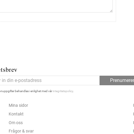
tsbrev
Prenumere
nuppgifter behandlas i enlighet med vår
integritetspolicy
.
Mina sidor
Kontakt
Om oss
Frågor & svar