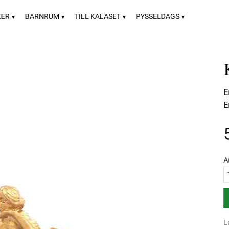
KER
BARNRUM
TILL KALASET
PYSSELDAGS
E
E
A
L