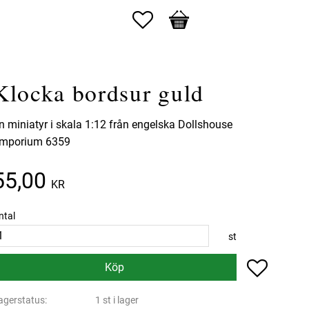
Favoriter
Kundvagn
Klocka bordsur guld
n miniatyr i skala 1:12 från engelska Dollshouse
mporium 6359
55,00
KR
ntal
st
Lägg till 
Köp
agerstatus
1 st i lager