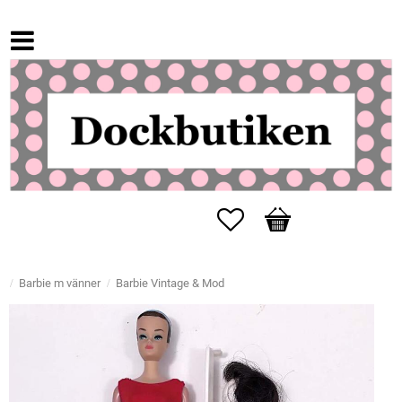
Favoriter
Kundvagn
Barbie m vänner
Barbie Vintage & Mod