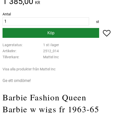
1 385,00
KR
Antal
st
L
Köp
Lagerstatus
1 st i lager
Artikelnr
2512_014
Tillverkare
Mattel Inc
Visa alla produkter från Mattel Inc
Ge ett omdöme!
Barbie Fashion Queen
Barbie w wigs fr 1963-65