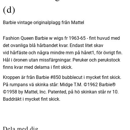
(d)
Barbie vintage originalplagg från Mattel
Fashion Queen Barbie w wigs fr 1963-65 - fint huvud med
det ovanliga blå hårbandet kvar. Endast litet skav
vid hårfäste och några mindre mm på håret1, för övrigt fin.
Hål i öronen utan missfärgningar. Peruker och perukstock
finns kvar med delarna i fint skick.
Kroppen är från Barbie #850 bubblecut i mycket fint skick.
På rumpans vä skinka står: Midge T.M. ©1962 Barbie®
©1958 by Mattel, Inc. Patented, på hö skinkan står nr 10.
Baddräkt i mycket fint skick.
Dela med dig