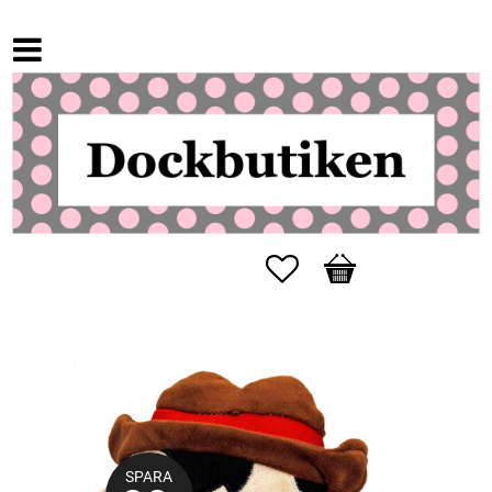
Favoriter
Kundvagn
SPARA