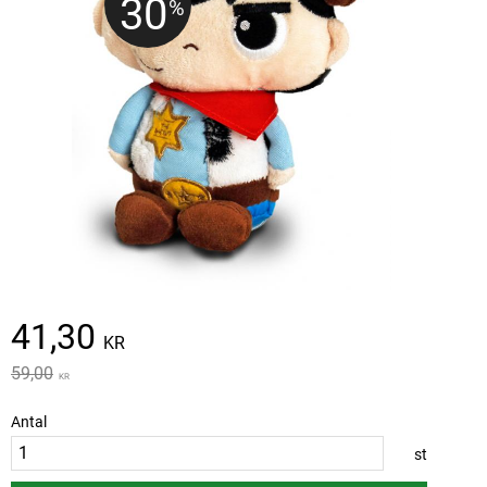
30
%
Nedsatt pris:
41,30
KR
Ordinarie pris:
59,00
KR
Antal
st