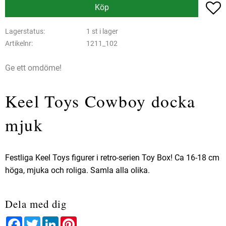
L
Köp
Lagerstatus
1 st i lager
Artikelnr
1211_102
Ge ett omdöme!
Keel Toys Cowboy docka
mjuk
Festliga Keel Toys figurer i retro-serien Toy Box! Ca 16-18 cm
höga, mjuka och roliga. Samla alla olika.
Dela med dig
Facebook
Twitter
LinkedIn
Pinterest